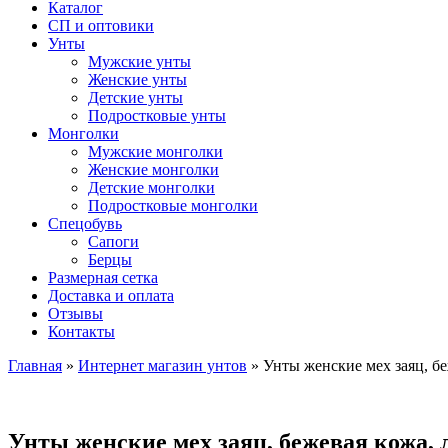
Каталог
СП и оптовики
Унты
Мужские унты
Женские унты
Детские унты
Подростковые унты
Монголки
Мужские монголки
Женские монголки
Детские монголки
Подростковые монголки
Спецобувь
Сапоги
Берцы
Размерная сетка
Доставка и оплата
Отзывы
Контакты
Главная
»
Интернет магазин унтов
»
Унты женские мех заяц, б
Унты женские мех заяц, бежевая кожа,