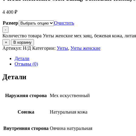
4 400
₽
Размер
Очистить
-
Количество товара Унты женские мех заяц, бежевая кожа, лита
+
В корзину
Артикул:
Н/Д
Категории:
Унты
,
Унты женские
Детали
Отзывы (0)
Детали
Наружняя сторона
Мех искуственный
Союзка
Натуральная кожа
Внутренняя сторона
Овчина натуральная