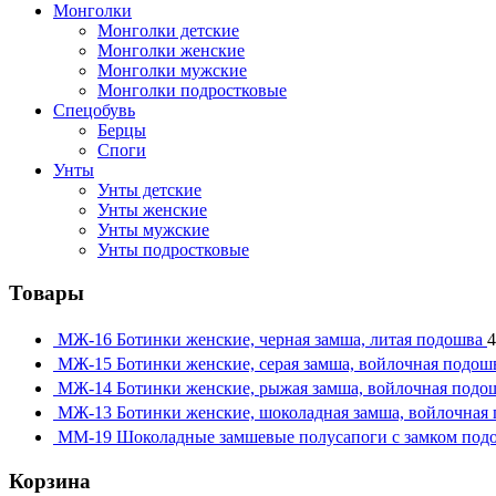
Монголки
Монголки детские
Монголки женские
Монголки мужские
Монголки подростковые
Спецобувь
Берцы
Споги
Унты
Унты детские
Унты женские
Унты мужские
Унты подростковые
Товары
МЖ-16 Ботинки женские, черная замша, литая подошва
4
МЖ-15 Ботинки женские, серая замша, войлочная подош
МЖ-14 Ботинки женские, рыжая замша, войлочная подо
МЖ-13 Ботинки женские, шоколадная замша, войлочная
ММ-19 Шоколадные замшевые полусапоги с замком под
Корзина