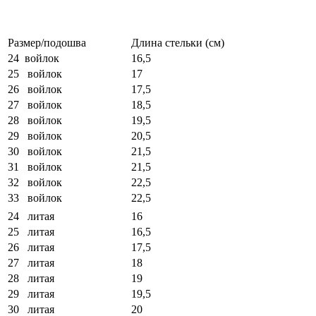
Размер/подошва
Длина стельки (см)
24 войлок
16,5
25 войлок
17
26 войлок
17,5
27 войлок
18,5
28 войлок
19,5
29 войлок
20,5
30 войлок
21,5
31 войлок
21,5
32 войлок
22,5
33 войлок
22,5
24 литая
16
25 литая
16,5
26 литая
17,5
27 литая
18
28 литая
19
29 литая
19,5
30 литая
20