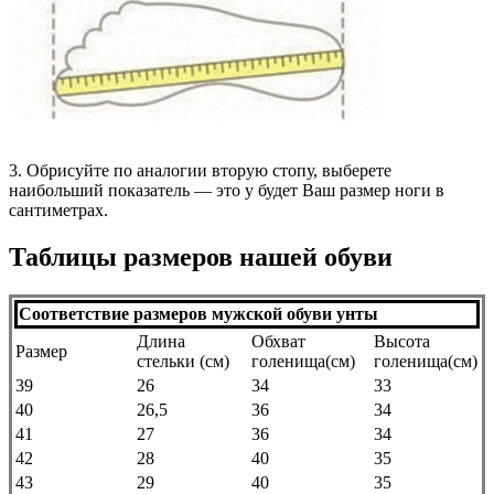
3. Обрисуйте по аналогии вторую стопу, выберете
наибольший показатель — это у будет Ваш размер ноги в
сантиметрах.
Таблицы размеров нашей обуви
Соответствие размеров мужской обуви унты
Длина
Обхват
Высота
Размер
стельки (см)
голенища(см)
голенища(см)
39
26
34
33
40
26,5
36
34
41
27
36
34
42
28
40
35
43
29
40
35