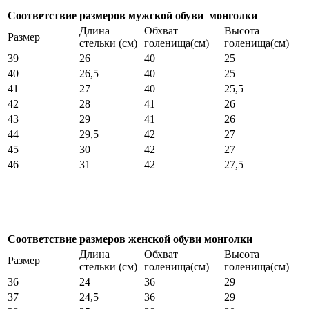
Соответствие размеров мужской обуви монголки
Длина
Обхват
Высота
Размер
стельки (см)
голенища(см)
голенища(см)
39
26
40
25
40
26,5
40
25
41
27
40
25,5
42
28
41
26
43
29
41
26
44
29,5
42
27
45
30
42
27
46
31
42
27,5
Соответствие размеров женской обуви монголки
Длина
Обхват
Высота
Размер
стельки (см)
голенища(см)
голенища(см)
36
24
36
29
37
24,5
36
29