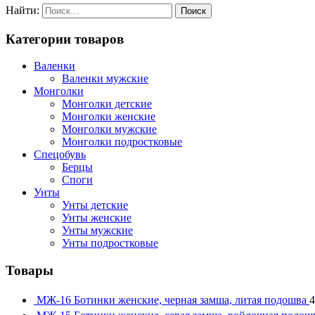
Найти:
Категории товаров
Валенки
Валенки мужские
Монголки
Монголки детские
Монголки женские
Монголки мужские
Монголки подростковые
Спецобувь
Берцы
Споги
Унты
Унты детские
Унты женские
Унты мужские
Унты подростковые
Товары
МЖ-16 Ботинки женские, черная замша, литая подошва
4