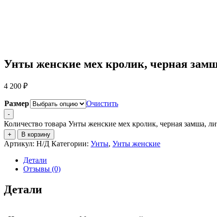
Унты женские мех кролик, черная замш
4 200
₽
Размер
Очистить
-
Количество товара Унты женские мех кролик, черная замша, л
+
В корзину
Артикул:
Н/Д
Категории:
Унты
,
Унты женские
Детали
Отзывы (0)
Детали