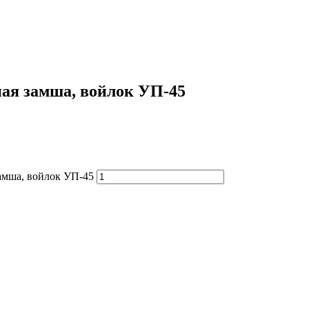
ная замша, войлок УП-45
амша, войлок УП-45