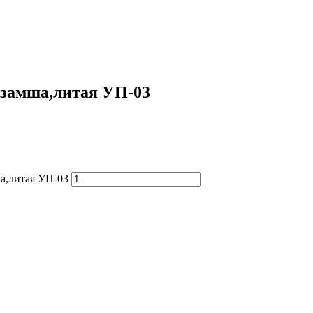
 замша,литая УП-03
а,литая УП-03