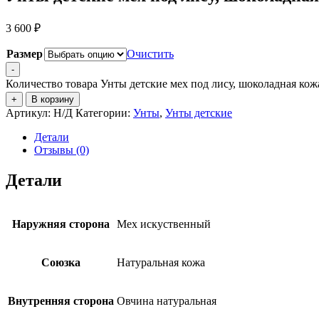
3 600
₽
Размер
Очистить
-
Количество товара Унты детские мех под лису, шоколадная кож
+
В корзину
Артикул:
Н/Д
Категории:
Унты
,
Унты детские
Детали
Отзывы (0)
Детали
Наружняя сторона
Мех искуственный
Союзка
Натуральная кожа
Внутренняя сторона
Овчина натуральная