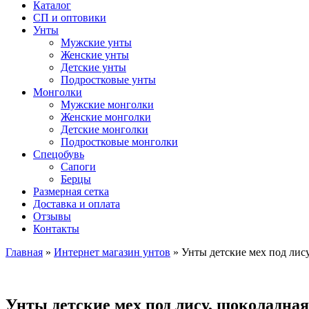
Каталог
СП и оптовики
Унты
Мужские унты
Женские унты
Детские унты
Подростковые унты
Монголки
Мужские монголки
Женские монголки
Детские монголки
Подростковые монголки
Спецобувь
Сапоги
Берцы
Размерная сетка
Доставка и оплата
Отзывы
Контакты
Главная
»
Интернет магазин унтов
»
Унты детские мех под лису
Унты детские мех под лису, шоколадная