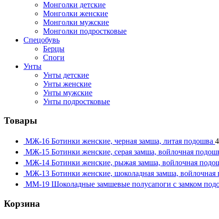
Монголки детские
Монголки женские
Монголки мужские
Монголки подростковые
Спецобувь
Берцы
Споги
Унты
Унты детские
Унты женские
Унты мужские
Унты подростковые
Товары
МЖ-16 Ботинки женские, черная замша, литая подошва
4
МЖ-15 Ботинки женские, серая замша, войлочная подош
МЖ-14 Ботинки женские, рыжая замша, войлочная подо
МЖ-13 Ботинки женские, шоколадная замша, войлочная
ММ-19 Шоколадные замшевые полусапоги с замком под
Корзина