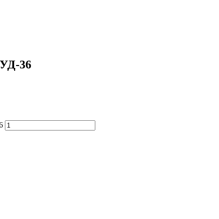
 УД-36
6