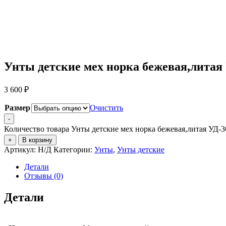
Унты детские мех норка бежевая,литая
3 600
₽
Размер
Очистить
-
Количество товара Унты детские мех норка бежевая,литая УД-3
+
В корзину
Артикул:
Н/Д
Категории:
Унты
,
Унты детские
Детали
Отзывы (0)
Детали