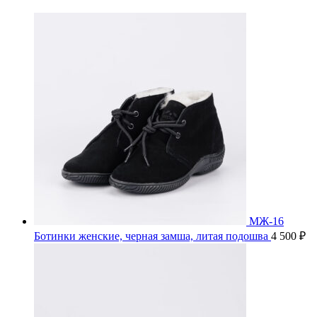
МЖ-16
Ботинки женские, черная замша, литая подошва
4 500
₽