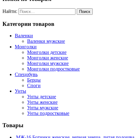
Найти:
Категории товаров
Валенки
Валенки мужские
Монголки
Монголки детские
Монголки женские
Монголки мужские
Монголки подростковые
Спецобувь
Берцы
Споги
Унты
Унты детские
Унты женские
Унты мужские
Унты подростковые
Товары
МЖ-16 Ботинки женские, черная замша, литая подошва